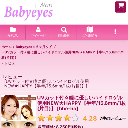
カート
カテゴリ
マイページ
商品検索
ご利用案内
ホーム
>
Babyeyes
>
6ヶ月タイプ
>
UVカット付☆瞳に優しいハイドロゲル使用NEW★HAPPY【半年/15.6mm/1
枚(片目)】
>
レビュー
レビュー
[
UVカット付☆瞳に優しいハイドロゲル使用
NEW★HAPPY【半年/15.6mm/1枚(片目)】
]
UVカット付☆瞳に優しいハイドロゲル
使用NEW★HAPPY【半年/15.6mm/1枚
(片目)】
[
bbe-ha
]
4.28
7
件のレビュー
販売価格
:
8,250円
(税込)