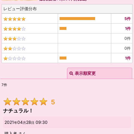
レビュー評価分布
5
件
1
件
0
件
0
件
1
件
表示順変更
閉じる
7
件
レビュー検索
:
5
期間
:
ナチュラル！
画像
:
2021
04
28
09:30
年
月
日
購入者
さん