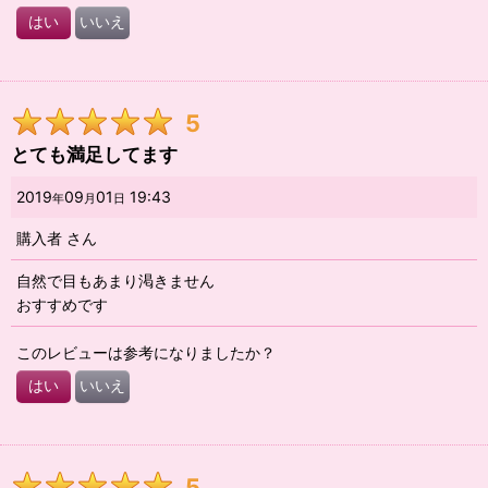
はい
いいえ
5
とても満足してます
2019
09
01
19:43
年
月
日
購入者
さん
自然で目もあまり渇きません
おすすめです
このレビューは参考になりましたか？
はい
いいえ
5