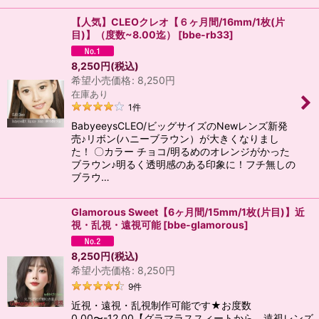
【人気】CLEOクレオ【６ヶ月間/16mm/1枚(片
目)】（度数~8.00迄）
[
bbe-rb33
]
8,250
円
(税込)
希望小売価格
:
8,250
円
在庫あり
1
件
BabyeeysCLEO/ビッグサイズのNewレンズ新発
売♪リボン(ハニーブラウン）が大きくなりまし
た！ 〇カラー チョコ/明るめのオレンジがかった
ブラウン♪明るく透明感のある印象に！フチ無しの
ブラウ…
Glamorous Sweet【6ヶ月間/15mm/1枚(片目)】近
視・乱視・遠視可能
[
bbe-glamorous
]
8,250
円
(税込)
希望小売価格
:
8,250
円
9
件
近視・遠視・乱視制作可能です★お度数
0.00〜-12.00【グラマラススィートから、遠視レンズ