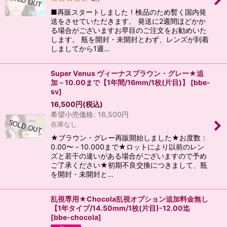
■再販スタートしました！検品のため暫く国内発
絞り込む
送をさせていただきます。 発送に2週間ほどかか
る場合がございますお早目のご注文をお勧めいた
します。 瓶を開封・未開封とわず、レンズが到着
しましてから1週…
Super Venus ヴィーナスブラウン・グレー★追
加－10.00まで【1年間/16mm/1枚(片目)】
[
bbe-
sv
]
16,500
円
(税込)
希望小売価格
:
16,500
円
在庫なし
★ブラウン・グレー再販開始しました★お度数：
0.00〜－10.000まで★ロットにより以前のレン
ズと若干の違いがある場合がございますので予め
ご了承ください★初期不良交換につきまして、瓶
を開封・未開封と…
乱視専用★Chocola乱視オプション追加料金無し
【1年タイプ/14.50mm/1枚(片目)-12.00迄
[
bbe-chocola
]