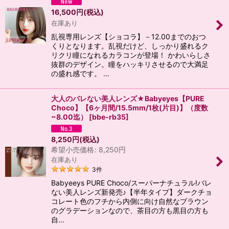
16,500
円
(税込)
在庫あり
乱視専用レンズ【ショコラ】－12.00までのおつ
くりとなります。乱視だけど、しっかり盛れるク
リクリ瞳になれるカラコンが登場！ かわいらしさ
抜群のデザイン。瞳をハッキリさせるので大満足
の盛れ感です。 …
大人のバレない美人レンズ★Babyeyes【PURE
Choco】【6ヶ月間/15.5mm/1枚(片目)】（度数
~8.00迄）
[
bbe-rb35
]
8,250
円
(税込)
希望小売価格
:
8,250
円
在庫あり
3
件
Babyeeys PURE Choco/スーパーナチュラル!バレ
ない美人レンズ新発売♪【半年タイプ】ダークチョ
コレート色のフチから内側に向け自然なブラウン
のグラデーションなので、茶目の方も黒目の方も
自…