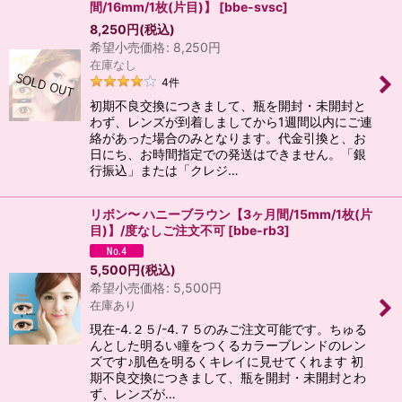
間/16mm/1枚(片目)】
[
bbe-svsc
]
8,250
円
(税込)
希望小売価格
:
8,250
円
在庫なし
4
件
初期不良交換につきまして、瓶を開封・未開封と
わず、レンズが到着しましてから1週間以内にご連
絡があった場合のみとなります。代金引換と、お
日にち、お時間指定での発送はできません。「銀
行振込」または「クレジ…
リボン〜 ハニーブラウン【3ヶ月間/15mm/1枚(片
目)】/度なしご注文不可
[
bbe-rb3
]
5,500
円
(税込)
希望小売価格
:
5,500
円
在庫あり
現在-4.２５/-4.７５のみご注文可能です。ちゅる
んとした明るい瞳をつくるカラーブレンドのレン
ズです♪肌色を明るくキレイに見せてくれます 初
期不良交換につきまして、瓶を開封・未開封とわ
ず、レンズが…