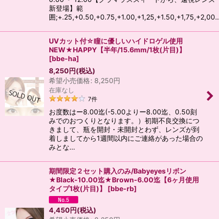
新登場】範
囲;+.25,+0.50,+0.75,+1.00,+1,25,+1.50,+1,75,+2,00
UVカット付☆瞳に優しいハイドロゲル使用
NEW★HAPPY【半年/15.6mm/1枚(片目)】
[
bbe-ha
]
8,250
円
(税込)
希望小売価格
:
8,250
円
在庫なし
7
件
お度数はー8.00迄(-5.00よりー8.00迄、0.50刻
みでのおつくりとなります。）初期不良交換につ
きまして、瓶を開封・未開封とわず、レンズが到
着しましてから1週間以内にご連絡があった場合の
みとな…
期間限定２セット購入のみ/Babyeyesリボン
★Black-10.00迄★Brown-6.00迄【6ヶ月使用
タイプ1枚(片目)】
[
bbe-rb
]
4,450
円
(税込)