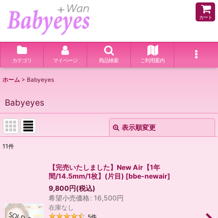
カート
カテゴリ
マイページ
商品検索
ご利用案内
ホーム
>
Babyeyes
Babyeyes
表示順変更
閉じる
11
件
サブカテゴリ
:
【完売いたしました】New Air【1年
間/14.5mm/1枚】(片目)
[
bbe-newair
]
表示数
:
9,800
円
(税込)
希望小売価格
:
16,500
円
在庫なし
並び順
:
5
件