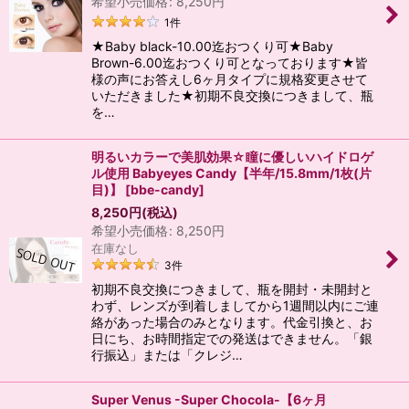
希望小売価格
:
8,250
円
1
件
★Baby black-10.00迄おつくり可★Baby
Brown-6.00迄おつくり可となっております★皆
様の声にお答えし6ヶ月タイプに規格変更させて
いただきました★初期不良交換につきまして、瓶
を…
明るいカラーで美肌効果☆瞳に優しいハイドロゲ
ル使用 Babyeyes Candy【半年/15.8mm/1枚(片
目)】
[
bbe-candy
]
8,250
円
(税込)
希望小売価格
:
8,250
円
在庫なし
3
件
初期不良交換につきまして、瓶を開封・未開封と
わず、レンズが到着しましてから1週間以内にご連
絡があった場合のみとなります。代金引換と、お
日にち、お時間指定での発送はできません。「銀
行振込」または「クレジ…
Super Venus -Super Chocola-【6ヶ月