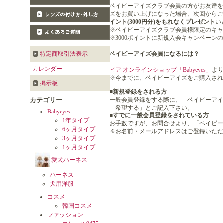
ベイビーアイズクラブ会員の方がお友達を
ズをお買い上げになった場合、次回からご
イント(3000円分)をもれなくプレゼント
い
※ベイビーアイズクラブ会員様限定のキャ
※3000ポイントに新規入会キャンペーンの
ベイビーアイズ会員になるには？
特定商取引法表示
カレンダー
ピア オンラインショップ「Babyeyes」
よ
※今までに、ベイビーアイズをご購入され
掲示板
■
新規登録をされる方
一般会員登録をする際に、「ベイビーアイ
カテゴリー
「希望する」とご記入下さい。
Babyeyes
■
すでに一般会員登録をされている方
1年タイプ
お手数ですが、お問合せより、「ベイビー
6ヶ月タイプ
※お名前・メールアドレスはご登録いただ
3ヶ月タイプ
1ヶ月タイプ
愛犬ハーネス
ハーネス
犬用洋服
コスメ
韓国コスメ
ファッション